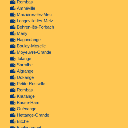
Rombas
Amnéville
Maizières-lès-Metz
Longeville-lès-Metz
Behren-lès-Forbach
Marly
Hagondange
Boulay-Moselle
Moyeuvre-Grande
Talange
Sarralbe
Algrange
Uckange
Petite-Rosselle
Rombas
Knutange
Basse-Ham
Guénange
Hettange-Grande
Bitche
Faulquemont