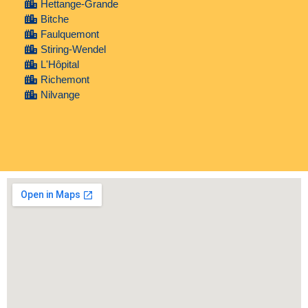
Hettange-Grande
Bitche
Faulquemont
Stiring-Wendel
L'Hôpital
Richemont
Nilvange