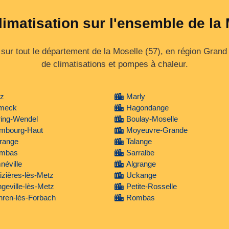
limatisation sur l'ensemble de la
ur tout le département de la Moselle (57), en région Grand 
de climatisations et pompes à chaleur.
tz
Marly
meck
Hagondange
ring-Wendel
Boulay-Moselle
mbourg-Haut
Moyeuvre-Grande
range
Talange
mbas
Sarralbe
éville
Algrange
zières-lès-Metz
Uckange
geville-lès-Metz
Petite-Rosselle
hren-lès-Forbach
Rombas