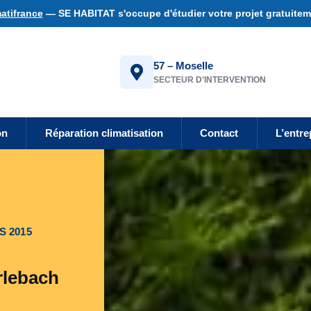
atifrance
— SE HABITAT s'occupe d'étudier votre projet gratuiteme
57 – Moselle
SECTEUR D'INTERVENTION
on
Réparation climatisation
Contact
L’entre
S 2015
rlebach