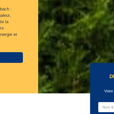
ebach :
aleur,
te la
rs
énergie et
D
Votre