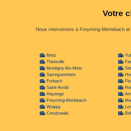
Votre c
Nous intervenons à Freyming-Merlebach et s
Metz
Yu
Thionville
Fa
Montigny-lès-Metz
Sti
Sarreguemines
Ho
Forbach
Flo
Saint-Avold
Ro
Hayange
Amn
Freyming-Merlebach
Mai
Woippy
Lon
Creutzwald
Be