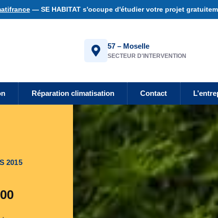
atifrance
— SE HABITAT s'occupe d'étudier votre projet gratuiteme
57 – Moselle
SECTEUR D'INTERVENTION
on
Réparation climatisation
Contact
L’entre
S 2015
600