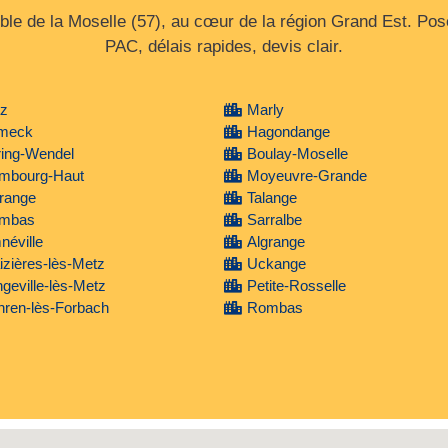
e de la Moselle (57), au cœur de la région Grand Est. Pose, 
PAC, délais rapides, devis clair.
tz
Marly
meck
Hagondange
ring-Wendel
Boulay-Moselle
mbourg-Haut
Moyeuvre-Grande
range
Talange
mbas
Sarralbe
éville
Algrange
zières-lès-Metz
Uckange
geville-lès-Metz
Petite-Rosselle
hren-lès-Forbach
Rombas