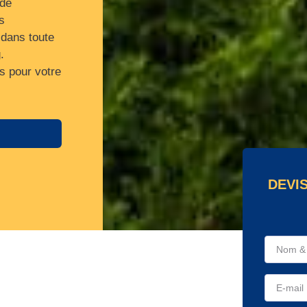
 de
s
 dans toute
.
s pour votre
DEVI