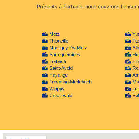
Présents à Forbach, nous couvrons l’ensembl
Metz
Yu
Thionville
Fa
Montigny-lès-Metz
Sti
Sarreguemines
Ho
Forbach
Flo
Saint-Avold
Ro
Hayange
Amn
Freyming-Merlebach
Mai
Woippy
Lon
Creutzwald
Be