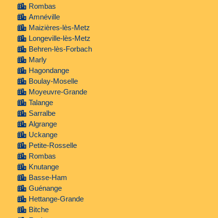
Rombas
Amnéville
Maizières-lès-Metz
Longeville-lès-Metz
Behren-lès-Forbach
Marly
Hagondange
Boulay-Moselle
Moyeuvre-Grande
Talange
Sarralbe
Algrange
Uckange
Petite-Rosselle
Rombas
Knutange
Basse-Ham
Guénange
Hettange-Grande
Bitche