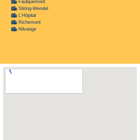
Faulquemont
Stiring-Wendel
L'Hôpital
Richemont
Nilvange